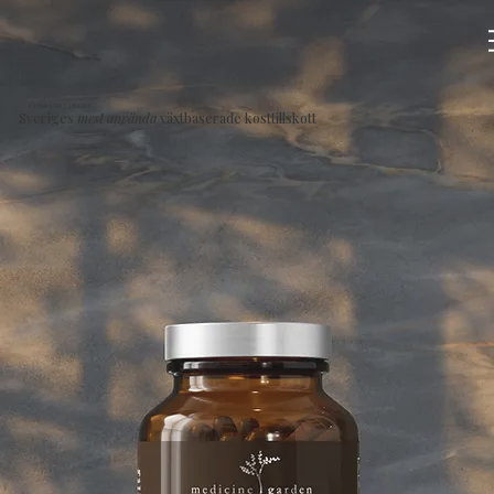
KSM66 STRESSBALANS
Sveriges
mest använda
växtbaserade kosttillskott