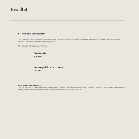
Resultat
1. Trötthet & Sömnproblem
I en randomiserad, dubbelblind och placebokontrollerad studie fick 60 personer med sömnlöshet KSM66 (600 mg/dag) eller placebo. Skillnaden
mellan KSM66 och placebo var statistiskt signifikant.
Efter 2 kapslar KSM66 per dag i 10 veckor:
Sömnkvalitet
+30,0%
Insomningstid (tid att somna)
-30,3%
60 vuxna med sömnlöshet (2019)
Langade D, Kanchi S, Salve J, Debnath K, Ambegaokar D. "Efficacy and Safety of Ashwagandha (Withania somnifera) Root Extract in Insomnia and
Anxiety: A Double-blind, Randomized, Placebo-Controlled Study."
Cureus
2019;11(9):e5797.