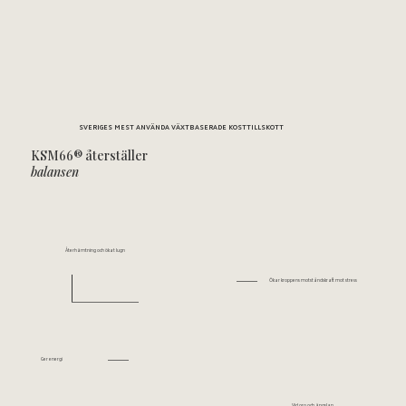
SVERIGES MEST ANVÄNDA VÄXTBASERADE KOSTTILLSKOTT
KSM66®
återställer
balansen
Återhämtning och ökat lugn
Ökar kroppens motståndskraft mot stress
Ger energi
Vid oro och ängslan