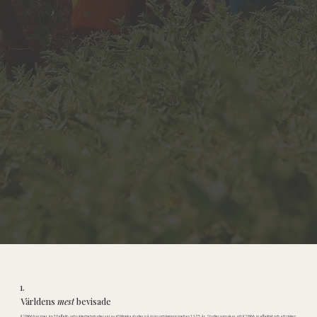
1.
Världens
mest
bevisade
KSM66 har mer än 70 effekt- och säkerhetsstudier varav 43 kliniska studier på män och kvinnor mellan 12-75 år. Studier som visar att KSM66 är effektivt och att risken