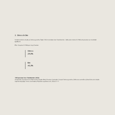
2. Stress & Oro
Världens största studie på Ashwagandha följde 1002 människor över 5 kontinenter. Skillnaden mellan KSM66 och placebo var statistiskt
signifikant.
Efter 2 kapslar KSM66 per dag i 8 veckor:
Stress
-29,0%
Oro
-43,3%
1002 personer över 5 kontinenter (2026)
Prospective, Randomized, Multi-centric, Double-Blind, Placebo-Controlled Study of Ashwagandha (Withania somnifera) Root Extract in Adults
Experiencing High Stress and Anxiety: Phytotherapy Research, 2026; 0:1–11