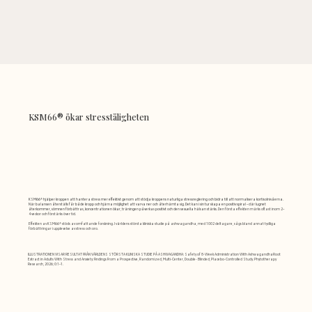
KSM66® ökar stresståligheten
KSM66® hjälper kroppen att hantera stress mer effektivt genom att stödja kroppens naturliga stressreglering och bidra till att normalisera kortisolnivåerna.
När balansen återställs får både kropp och hjärna möjlighet att varva ner och återhämta sig. Det kan i sin tur skapa en positiv spiral – där lugnet
återkommer, sömnen förbättras, koncentrationen ökar, träningen påverkas positivt och den sexuella hälsan stärks.
Den första effekten märks oftast inom 2–
4 veckor och förstärks över tid.
Effekten av KSM66® stöds av omfattande forskning. I världens största kliniska studie på ashwagandha, med 1002 deltagare, sågs bland annat tydliga
förbättringar i upplevelse av stress och oro.
ILLUSTRATIONEN VISAR RESULTAT FRÅN VÄRLDENS STÖRSTA KLINISKA STUDIE PÅ ASHWAGANDHA: Safety of 8-Week Administration With AshwagandhaRoot
Extract in Adults With Stress and Anxiety: Findings From a Prospective, Randomized, Multi-Center, Double- Blinded, Placebo-Controlled Study. Phytotherapy
Research, 2026; 0:1–1.