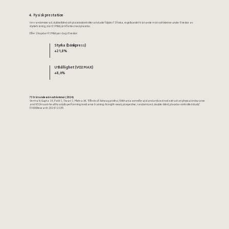
4. Fysisk prestation
I en randomiserad, dubbelblind och placebokontrollerad studie följdes 73 friska, regelbundet tränande män och kvinnor under 8 veckor av
styrketräning, där KSM66 jämfördes med placebo.
Efter 2 kapslar KSM66 per dag i 8 veckor:
Styrka
(bänkpress)
+21,8%
Uthållighet
(VO2MAX)
+8,6%
73 tränande män och kvinnor (2024)
Verma N, Gupta SK, Patil S, Tiwari S, Mishra AK. "Effects of Ashwagandha (Withania somnifera) standardized root extract on physical endurance
and VO2max in healthy adults performing resistance training: An eight-week, prospective, randomized, double-blind, placebo-controlled study."
F1000Research 2024;12:335.