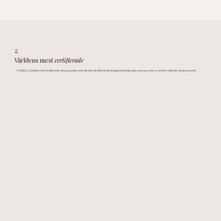
2.
Världens mest
certifierade
KSM66 är världens mest certifierade ashwagandha-extrakt med 46 oberoende tredjepartscerifieringar som garanterar renhet, säkerhet och spårbarhet.