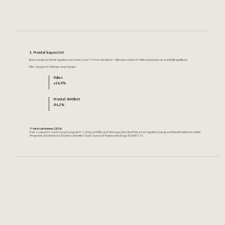
3. Mental kapacitet
Denna studie jämförde kognitiva parametrar hos 114 män och kvinnor. Skillnaden mellan KSM66 och placebo var statistiskt signifikant.
Efter 2 kapslar KSM66 per dag i 8 veckor:
Fokus
+24,9%
Mental trötthet
-86,2%
114 män och kvinnor (2024)
Kale S, Lopresti A, Suri R, Garg N, Langade D. "Safety and Efficacy of Ashwagandha Root Extract on Cognition, Energy and Mood Problems in Adults:
Prospective, Randomized, Placebo-Controlled Study." Journal of Psychoactive Drugs 2024;56:1–13.