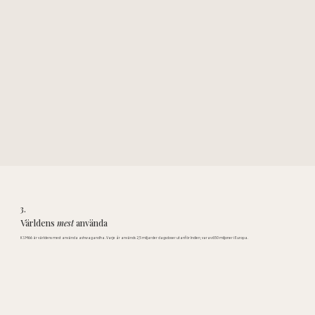
3.
Världens
mest
använda
KSM66 är världens mest använda ashwagandha. Varje år används 2,5 miljarder dagsdoser utanför Indien, varav 650 miljoner i Europa.