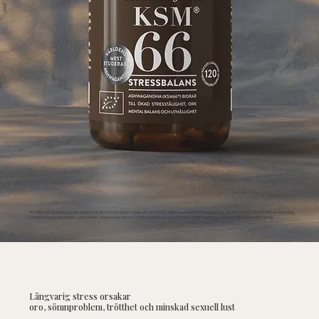
*KSM66 (rot av ashwagandha) bidrar till ökad stresstålighet, fysisk och mental kapacitet samt känslomässig balans, återhämtning, ork och lättare insomning.
Stödjer kroppen vid perioder av nervositet, anspänning och oro. Stödjer sexuell hälsa samt bidrar till uthållighet och ökad muskelmassa vid träning.
Långvarig stress orsakar
oro, sömnproblem, trötthet och minskad sexuell lust