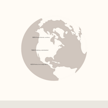
29,0%
Minskad känsla av stress
18,6%
Minskning av kortisolnivå
43,3%
Minskad oro enligt HAM-A