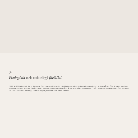
3.
Ekologiskt
och naturligt
förädlat
SRI81 är 100% ekologiskt, där jordbruksmark förvärvades och konverterades till ekologisk odling. Forskarna har dessutom tagit tillvara fröna från de bästa plantorna
och använde dessa till nästa års sådd. Denna process har upprepats under flera år, tills man på ett naturligt sätt fått fram homogena, genetiskt lika frön. Resultatet
är Shatavari-rötter med en garanterat hög och jämn halt av de aktiva ämnena.