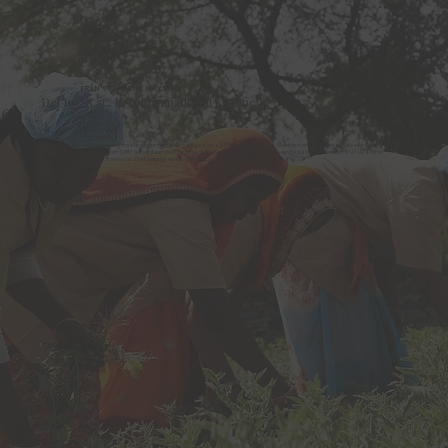
FRÅN SKAPARNA AV KSM66®
Det tog 8 år. Inget lämnades åt slumpen.
SRI81 är skapad av samma team som tog 14 år på sig att göra KSM66 ashwagandha till världens mest använda växtbaserade
kosttillskott. KSM66 och SRI81 är också som bror och syster, två synergistiska medicinalväxter som förstärker och kompletterar varandras
egenskaper. Nu introduceras Shatavari för världen och skapar en ny kategori inom kvinnohälsa.