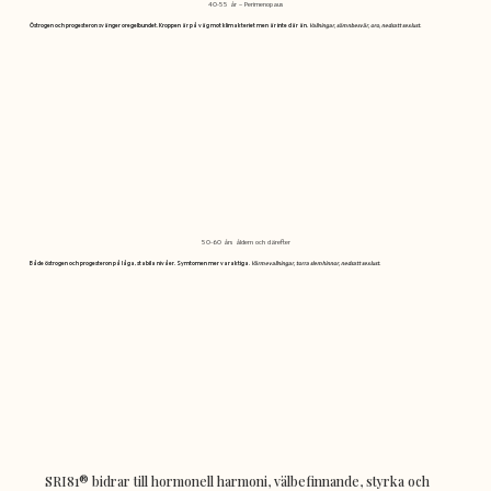
40-55 år – Perimenopaus
Östrogen och progesteron svänger oregelbundet. Kroppen är på väg mot klimakteriet men är inte där än.
Vallningar, sömnbesvär, oro, nedsatt sexlust.
50-60 års åldern och därefter
Både östrogen och progesteron på låga, stabila nivåer. Symtomen mer varaktiga.
Värmevallningar, torra slemhinnor, nedsatt sexlust.
SRI81® bidrar till hormonell harmoni, välbefinnande, styrka och