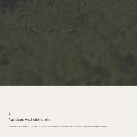
1.
Världens
mest
studerade
Redan innan lanseringen har SRI81 ingått i 18 kliniska, dubbelblinda och placebokontrollerade studier samt 6 prekliniska säkerhetsstudier.