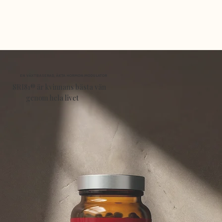
EN VÄXTBASERAD, ÄKTA HORMON-MODULATOR
SRI81®
är kvinnans bästa vän
genom hela livet