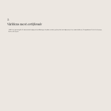
2.
Världens mest
certifierade
SRI81 har genomgått 27 oberoende tredjeparts certifieringar: Kvalitet, renhet, spårbarhet och miljöansvar har säkerställts via 27 inspektioner från USA, Europa,
Korea och Japan