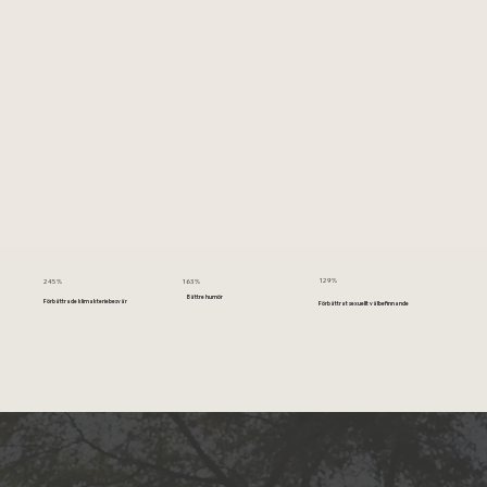
129%
163%
245%
Bättre humör
Förbättrade klimakteriebesvär
Förbättrat sexuellt välbefinnande