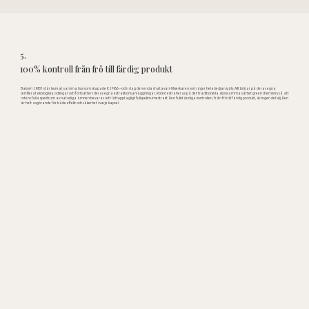
5.
100% kontroll från frö till färdig produkt
Bakom SRI81 står Ixoreal, samma hus som skapade KSM66 – och i dag den enda shatavari-tillverkaren som äger hela kedjan själv. Allt börjar på deras egna
certifierat ekologiska odlingar och fortsätter i deras egna extraktionsanläggningar. Roten extraheras på det traditionella, skonsamma sättet green chemistry så att
rotens fulla spektrum av naturliga ämnen bevaras i ett lättupptagligt fullspektrumextrakt. Den fullständiga kontrollen, från frö till färdig produkt, är ingen detalj. Den
är helt avgörande för både effekt och säkerhet i varje kapsel.