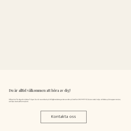
Du är alltid välkommen att höra av dig!
Vi finns här för dig och vi älskar frågor. Du når oss enklast på
info@medicinegarden.se
eller på telefon 040-94 91 92. Du kan också välja att klicka på knappen nedan,
och fylla i kontaktformuläret.
Kontakta oss