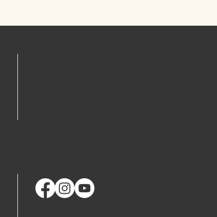
KONTAKT
MedicineGarden AB
Skeppsbron 5
211 20 Malmö
Tel: +46 40 94 91 92
info@medicinegarden.se
FÖLJ OSS
MEDIABANK
INTEGRITETSPOLICY