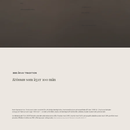
PMS
SEXUELL LUST
OREGELBUNDEN MENS
ORK, ENERGI
PERI- OCH MENOPAUS
3000 ÅR AV TRADITION
Kvinnan
som äger 100 män
Inom Ayurveda har Shatavari-roten använts för att stödja kvinnlig hälsa, hormonell balans och sexuell livskraft i över 3 000 år. Shatavari betyder
ordagrant "kvinnan som äger 100 män" — en bild av fertilitet, styrka och kvinnlig kraft. Nu finns flera kliniska studier bakom det påståendet.
I en klinisk studie från 2025 förbättrades klimakteriebesvären efter 8 veckor med 245%, humör med 163% och sexuellt välbefinnande med 129% jämfört med
placebo. Effekten mättes via MRS (Menopause rating scale).
International Journal of Women’s Health 2025:17