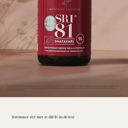
*Shatavari (SRI81®) bidrar till hormonell balans, sexuellt välbefinnande och normal reproduktiv funktion. Stödjer en regelbunden menstruationscykel och välbefinnande i
samband med menstruation samt hjälper till att upprätthålla fysiologisk balans under och efter klimakteriet. Bidrar även till mentalt lugn, insomning, energi och
motståndskraft mot stress.
Hormoner styr mer av ditt liv än du tror