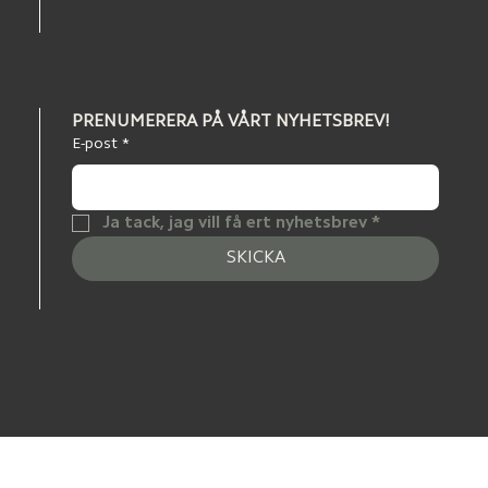
PRENUMERERA PÅ VÅRT NYHETSBREV!
E-post
*
Ja tack, jag vill få ert nyhetsbrev
*
SKICKA