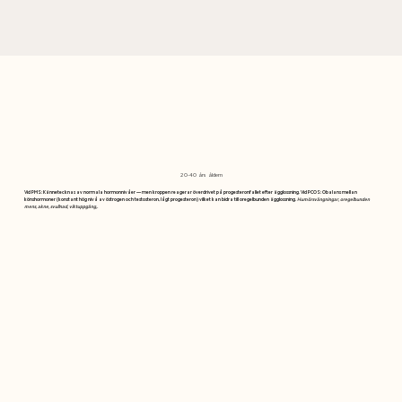
20-40 års åldern
Vid PMS
: Kännetecknas av normala hormonnivåer — men kroppen reagerar överdrivet på progesteronfallet efter ägglossning.
Vid PCOS
: Obalans mellan
könshormoner (konstant hög nivå av östrogen och testosteron, lågt progesteron) vilket kan bidra till oregelbunden ägglossning.
Humörsvängningar, oregelbunden
mens, akne, svullnad, viktuppgång,.