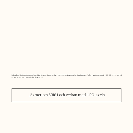
Dr Low Dog, klinisk professor och framstående amerikansk forskare inom kvinnohälsa och vetenskaplig ledare för flera av studierna på SRI81, tillsammans med
några av kvinnorna som skördar Shatavari
Läs mer om SRI81 och verkan med HPO-axeln