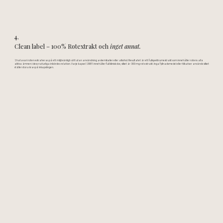
4.
Clean label – 100% Rotextrakt
och
inget annat.
Shatavari roten extraheras på ett miljövänligt sätt utan användning av kemikalier eller alkohol. Resultatet är ett fullspektrumextrakt som innehåller rotens alla
aktiva ämnen i dess naturliga inbördes relation. Varje kapsel SRI81 innehåller full klinisk dos, vilket är 300 mg rot extrakt. Inga fyllnadsmedel eller tillsatser används vilket
ställer stora krav på inkapslingen.