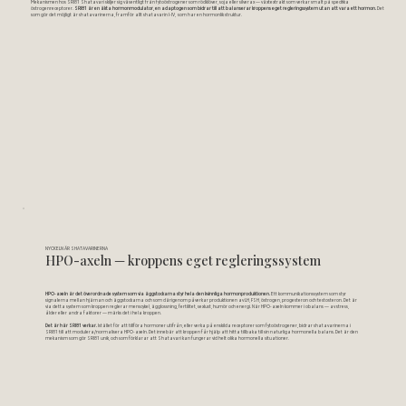
Mekanismen hos SRI81 Shatavari skiljer sig väsentligt från fytoöstrogener som rödklöver, soja eller silverax — växtextrakt som verkar smalt på specifika
östrogenreceptorer.
SRI81 är en äkta hormonmodulator, en adaptogen som bidrar till att balanserar kroppens eget regleringssystem utan att vara ett hormon.
Det
som gör det möjligt är shatavarine
rna,
framför allt shatavarin I-IV, som har en hormonlik struktur.
NYCKELN ÄR SHATAVARINERNA
HPO-axeln — kroppens eget regleringssystem
HPO-axeln är det överordnade system som via äggstockarna styr hela den kvinnliga hormonproduktionen.
Ett kommunikationssystem som styr
signalerna mellan hjärnan och äggstockarna och som därigenom påverkar produktionen av LH, FSH, östrogen, progesteron och testosteron. Det är
via detta system som kroppen reglerar menscykel, ägglossning, fertilitet, sexlust, humör och energi. När HPO-axeln kommer i obalans — av stress,
ålder eller andra faktorer — märks det i hela kroppen.
Det är här SRI81 verkar.
Istället för att tillföra hormoner utifrån, eller verka på enskilda receptorer som fytoöstrogener, bidrar shatavarinerna i
SRI81 till att modulera/normalisera HPO-axeln. Det innebär att kroppen får hjälp att hitta tillbaka till sin naturliga hormonella balans. Det är den
mekanism som gör SRI81 unik, och som förklarar att Shatavari kan fungerar vid helt olika hormonella situationer.