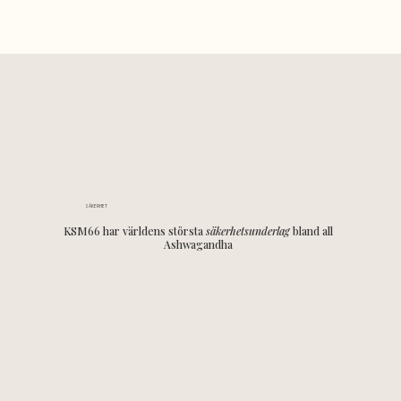
SÄKERHET
KSM66 har världens största
säkerhetsunderlag
bland all
Ashwagandha