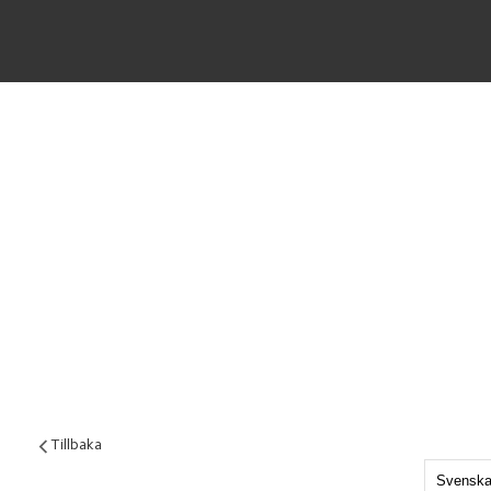
Tillbaka
Svensk