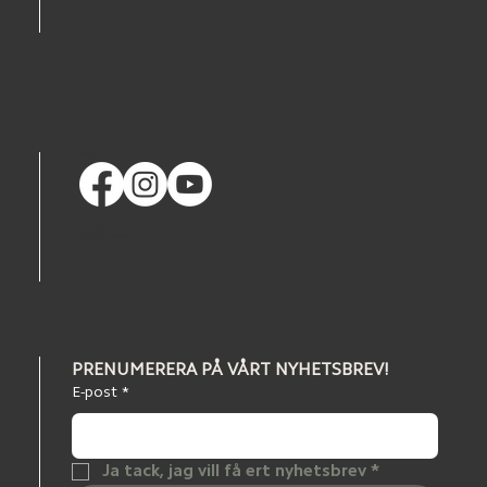
FÖLJ OSS
MEDIABANK
INTEGRITETSPOLICY
PRENUMERERA PÅ VÅRT NYHETSBREV!
E-post
*
Ja tack, jag vill få ert nyhetsbrev
*