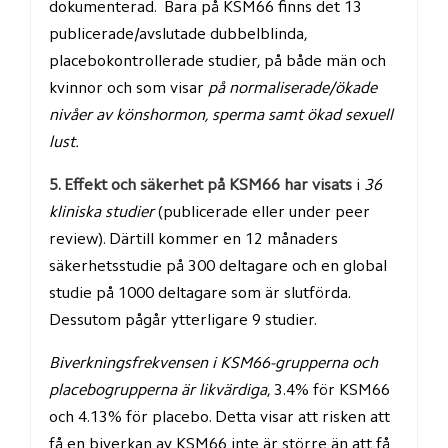
dokumenterad.  Bara på KSM66 finns det 13 
publicerade/avslutade dubbelblinda, 
placebokontrollerade studier, på både män och 
kvinnor och som visar 
på normaliserade/ökade 
nivåer av könshormon, sperma samt ökad sexuell 
lust.
5. Effekt och säkerhet på KSM66 har visats
 i 
36 
kliniska studier 
(publicerade eller under peer 
review). Därtill kommer en 12 månaders 
säkerhetsstudie på 300 deltagare och en global 
studie på 1000 deltagare som är slutförda. 
Dessutom pågår ytterligare 9 studier.
Biverkningsfrekvensen i KSM66-grupperna och 
placebogrupperna är likvärdiga
, 3.4% för KSM66 
och 4.13% för placebo. Detta visar att risken att 
få en biverkan av KSM66 inte är större än att få 