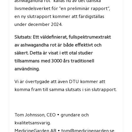
ashwagandha rot” kallas nu av det danska 
livsmedelsverket för ”en preliminär rapport”, 
en ny slutrapport kommer att färdigställas 
under december 2024.
Slutsats:
Ett väldefinierat, fullspektrumextrakt 
av ashwagandha rot är både effektivt och 
säkert. Detta är visat i ett otal studier 
tillsammans med 3000 års traditionell 
användning.
Vi är övertygade att även DTU kommer att 
komma fram till samma slutsats i sin slutrapport.
Tom Johnsson, CEO • grundare och 
kvalitetsansvarig.
MedicineGarden AB • 
tom@medicinegarden.se