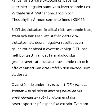
kända för att vara cytotoxiska, påverka 
spermier negativt samt vara leverretande t.ex. 
Withaferin A, Withanone, Tropin och 
Theophyllin. Ämnen som inte finns i KSM66.
3. DTU:s slutsatser är alltså rätt - avseende blad, 
stam och bär.
 Men, att utifrån detta dra 
slutsatsen att dessa negativa resultat även 
gäller rot är absolut ovetenskapligt. DTU har 
helt bortsett från det farmakologiska 
grundkravet - att slutsatser avseende risk och 
effekt enbart kan dras utifrån den växtdel som 
studerats.
Ovanstående understryks av att 
DTU inte har 
kunnat visa på någon allvarlig biverkan vid 
användandet av rot
 – förutom enstaka 
caserapporter på ospecifika extrakt. Tvärtom 