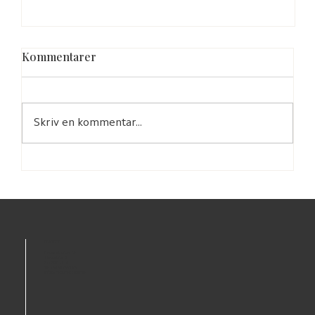
Kommentarer
Skriv en kommentar...
KSM66 – en uppdaterad
säkerhetsutvärdering (2026).
KONTAKT
MedicineGarden AB
Skeppsbron 5
211 20 Malmö
Tel: +46 40 94 91 92
info@medicinegarden.se