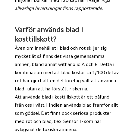
miljoner burkar med 120 kapslar i varje. 
Inga 
allvarliga biverkningar finns rapporterade.
Varför används blad i 
kosttillskott?
Även om innehållet i blad och rot skiljer sig 
mycket åt så finns det vissa gemensamma 
ämnen, bland annat withanolid A och B. Detta i 
kombination med att blad kostar ca 1/100 del av 
rot har gjort att en del företag valt att använda 
blad - utan att ha förstått riskerna.  
Att använda blad i kosttillskott är ett påfund 
från oss i väst. I Indien används blad framför allt 
som gödsel. Det finns dock seriösa produkter 
med rot och blad, t.ex. Sensoril - som har 
avlägsnat de toxiska ämnena.